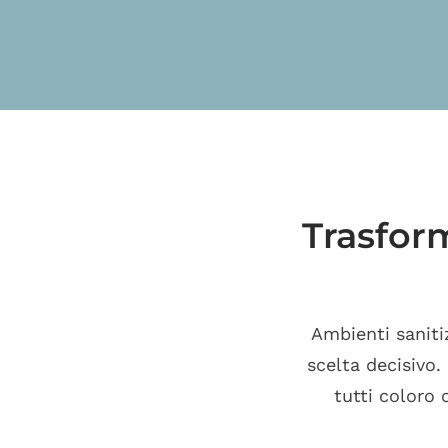
Salta
al
contenuto
Trasform
Ambienti sanitiz
scelta decisivo.
tutti coloro